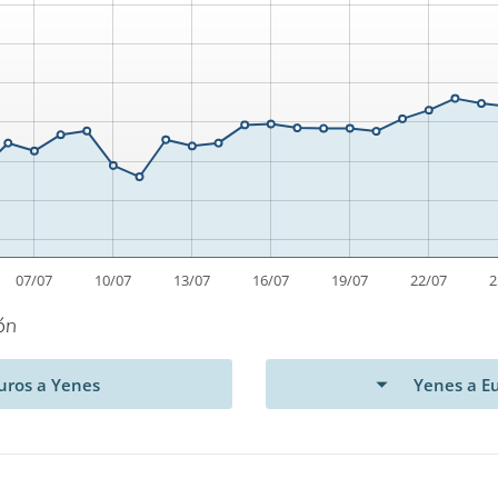
ón
uros a Yenes
Yenes a E