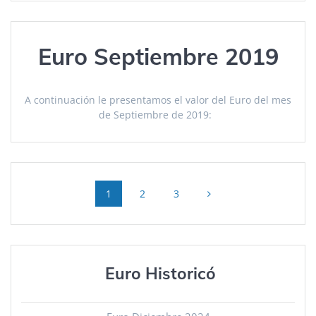
Euro Septiembre 2019
A continuación le presentamos el valor del Euro del mes
de Septiembre de 2019:
Posts
Page
Page
Page
1
2
3
navigation
Euro Historicó