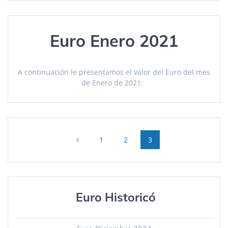
Euro Enero 2021
A continuación le presentamos el valor del Euro del mes
de Enero de 2021:
Posts
Page
Page
Page
1
2
3
navigation
Euro Historicó