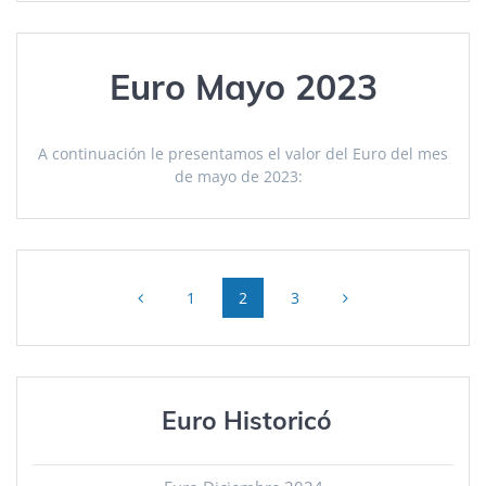
Euro Mayo 2023
A continuación le presentamos el valor del Euro del mes
de mayo de 2023:
Posts
Page
Page
Page
1
2
3
navigation
Euro Historicó