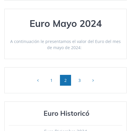
Euro Mayo 2024
A continuación le presentamos el valor del Euro del mes
de mayo de 2024:
Posts
Page
Page
Page
1
2
3
navigation
Euro Historicó