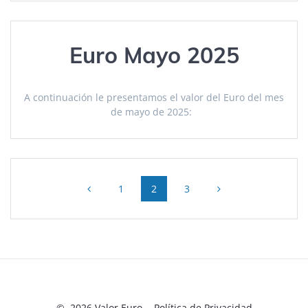
Euro Mayo 2025
A continuación le presentamos el valor del Euro del mes
de mayo de 2025:
Posts
Page
Page
Page
1
2
3
navigation
© 2026 Valor Euro. -
Política de Privacidad